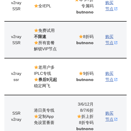
v2ray
购买
全IEPL
专属码
SSR
节点
butnono
免费试用
v2ray
不限速
8折码
购买
SSR
所有套餐
butnono
节点
解锁VIP节点
老用户多
v2ray
IPLC专线
9折码
购买
ssr
券后9元起
butnono
节点
稳定网飞
3/6/12月
港日美专线
8/7/6折
SSR
购买
定制App
折上折
v2ray
节点
免设置番蔷
8折专码
butnono