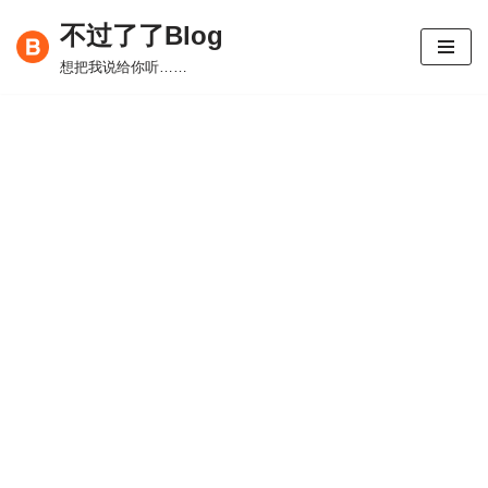
不过了了Blog
跳
想把我说给你听……
至
正
文