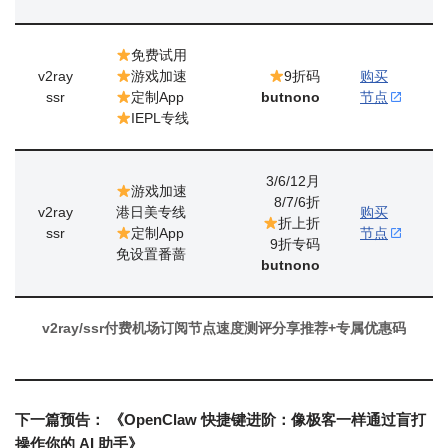
免费试用
v2ray
游戏加速
9折码
购买
ssr
定制App
butnono
节点
IEPL专线
3/6/12月
游戏加速
8/7/6折
v2ray
港日美专线
购买
折上折
ssr
定制App
节点
9折专码
免设置番蔷
butnono
v2ray/ssr付费机场订阅节点速度测评分享推荐+专属优惠码
下一篇预告：
《OpenClaw 快捷键进阶：像极客一样通过盲打
操作你的 AI 助手》