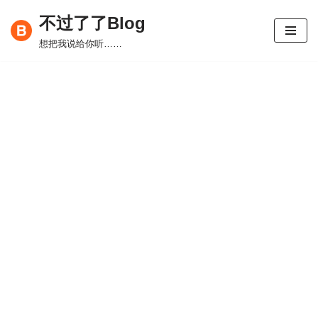
不过了了Blog
跳
想把我说给你听……
至
正
文