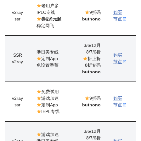
老用户多
v2ray
IPLC专线
9折码
购买
ssr
券后9元起
butnono
节点
稳定网飞
3/6/12月
港日美专线
8/7/6折
SSR
购买
定制App
折上折
v2ray
节点
免设置番蔷
8折专码
butnono
免费试用
v2ray
游戏加速
9折码
购买
ssr
定制App
butnono
节点
IEPL专线
3/6/12月
游戏加速
8/7/6折