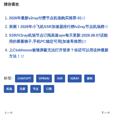
猜你喜欢
2026年最新v2ray付费节点机场购买推荐-01
亲测！2026年小飞机SSR加速器排行榜/v2ray节点机场榜
SSR/V2ray机场节点订阅高速vpn每天更新:2026.08.07还能
用的番蔷梯子,手机PC稳定可用[加速哥推荐]
上Clubhouse被墙屏蔽无法打开登录？你还可以用这种最新
方法！
标签:
CHATGPT
OPENAI
SSR
V2RAY
接码
机场
注册
节点
订阅
上一个
下一个