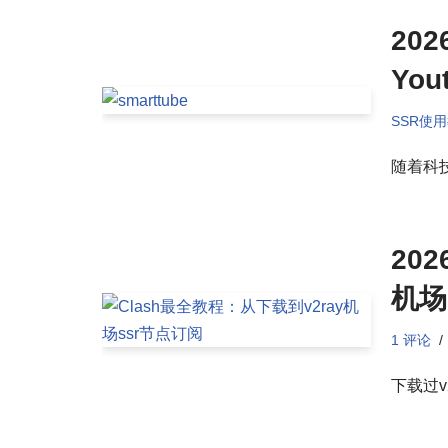
20
Yo
SSR使
随着科
20
机场
1 评论
下载过v