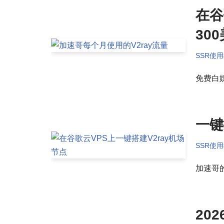
在谷
30
SSR使
免费白
一键
SSR使
加速哥
20