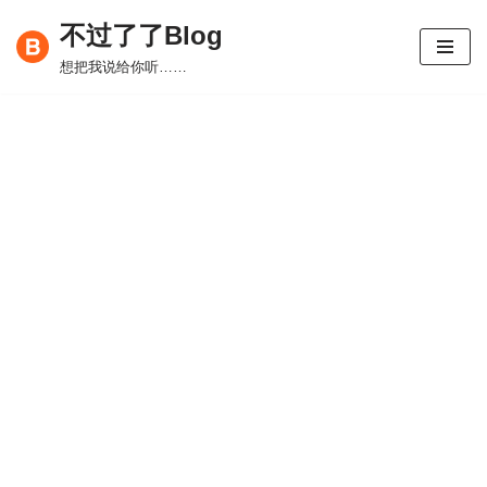
不过了了Blog
跳
想把我说给你听……
至
正
文