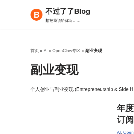
不过了了Blog
跳
想把我说给你听……
至
正
文
首页
»
AI
»
OpenClaw专区
»
副业变现
副业变现
个人创业与副业变现 (Entrepreneurship & Side Hu
年度
订阅
AI
,
Ope