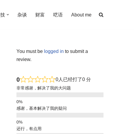
科技
杂谈
财富
呓语
About me
You must be
logged in
to submit a
review.
0
0人已经打了0 分
非常感谢，解决了我的大问题
感谢，基本解决了我的疑问
还行，有点用