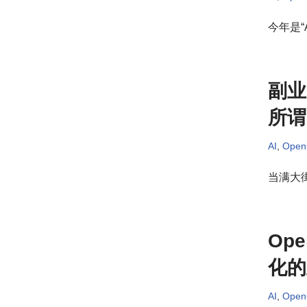
今年是“
副业
所谓
AI
,
Ope
当满大街
Op
化的
AI
,
Ope