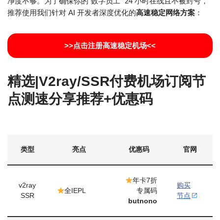
净度不够。为了确保你的“数字员工” 24 小时在线且不被封号，
推荐使用我们针对 AI 开发者深度优化的
高速稳定网络方案
：
>>点击注册高速稳定机场<<
精选|V2ray/SSR付费机场订阅节
点测速分享推荐+优惠码
类型
亮点
优惠码
官网
年卡7折
v2ray
购买
全IEPL
专属码
SSR
节点
butnono