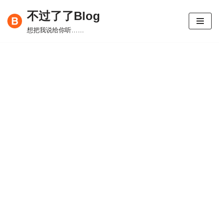
不过了了Blog
跳
想把我说给你听……
至
正
文