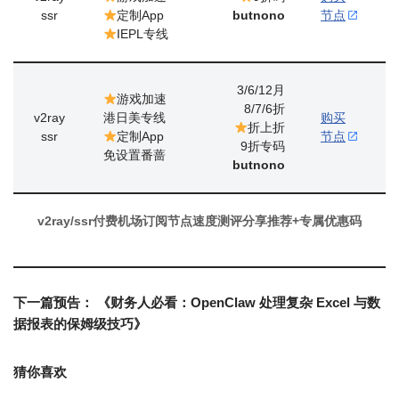
ssr
定制App
butnono
节点
IEPL专线
3/6/12月
游戏加速
8/7/6折
v2ray
港日美专线
购买
折上折
ssr
定制App
节点
9折专码
免设置番蔷
butnono
v2ray/ssr付费机场订阅节点速度测评分享推荐+专属优惠码
下一篇预告：
《财务人必看：OpenClaw 处理复杂 Excel 与数
据报表的保姆级技巧》
猜你喜欢