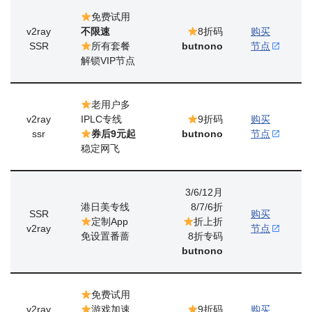
免费试用
v2ray
不限速
8折码
购买
SSR
所有套餐
butnono
节点
解锁VIP节点
老用户多
v2ray
IPLC专线
9折码
购买
ssr
券后9元起
butnono
节点
稳定网飞
3/6/12月
港日美专线
8/7/6折
SSR
购买
定制App
折上折
v2ray
节点
免设置番蔷
8折专码
butnono
免费试用
v2ray
游戏加速
9折码
购买