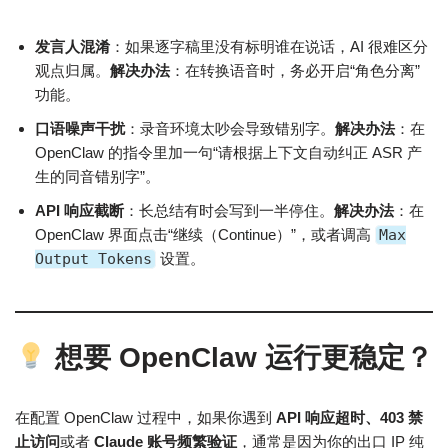
发言人混淆
：如果逐字稿里没有标明谁在说话，AI 很难区分
观点归属。
解决办法
：在转换语音时，务必开启“角色分离”
功能。
口语噪声干扰
：录音环境太吵会导致错别字。
解决办法
：在
OpenClaw 的指令里加一句“请根据上下文自动纠正 ASR 产
生的同音错别字”。
API 响应截断
：长总结有时会写到一半停住。
解决办法
：在
OpenClaw 界面点击“继续（Continue）”，或者调高
Max
Output Tokens
设置。
想要 OpenClaw 运行更稳定？
在配置 OpenClaw 过程中，如果你遇到
API 响应超时、403 禁
止访问
或者
Claude 账号频繁验证
，通常是因为你的出口 IP 纯