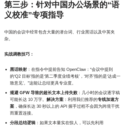
第三步：针对中国办公场景的“语
义校准”专项指导
中国的会议中经常包含大量的潜台词、行业黑话以及中英夹
杂。
实战调教技巧：
黑话映射
：在指令中提前告知 OpenClaw：“会议中提到
的‘Q2 目标’指的是‘第二季度业绩考核’，‘对齐’指的是‘达成一
致意见’。”这能让总结更具专业度。
规避 GFW 导致的超长文本上传失败
：几小时的会议逐字稿
可能长达 10 万字。
解决方案
：利用我们推荐的
专线加速方
案
，确保长达 30 秒以上的 API 握手过程不会因为跨境干扰
而重置连接。
分段总结逻辑
：如果文本量实在惊人，可以先利用