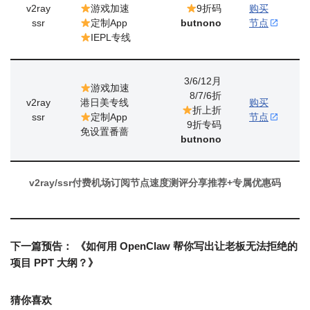
v2ray
游戏加速
9折码
购买
ssr
定制App
butnono
节点
IEPL专线
3/6/12月
游戏加速
8/7/6折
v2ray
港日美专线
购买
折上折
ssr
定制App
节点
9折专码
免设置番蔷
butnono
v2ray/ssr付费机场订阅节点速度测评分享推荐+专属优惠码
下一篇预告：
《如何用 OpenClaw 帮你写出让老板无法拒绝的
项目 PPT 大纲？》
猜你喜欢