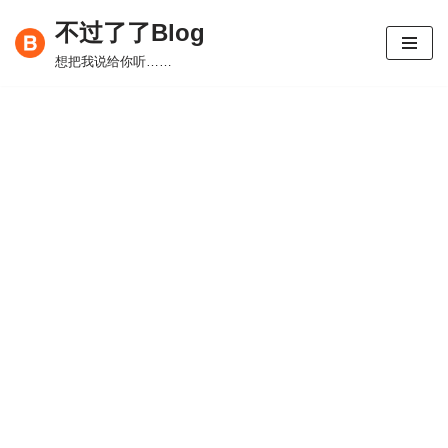
不过了了Blog
跳
想把我说给你听……
至
正
文