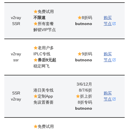
免费试用
v2ray
不限速
8折码
购买
SSR
所有套餐
butnono
节点
解锁VIP节点
老用户多
v2ray
IPLC专线
9折码
购买
ssr
券后9元起
butnono
节点
稳定网飞
3/6/12月
港日美专线
8/7/6折
SSR
购买
定制App
折上折
v2ray
节点
免设置番蔷
8折专码
butnono
免费试用