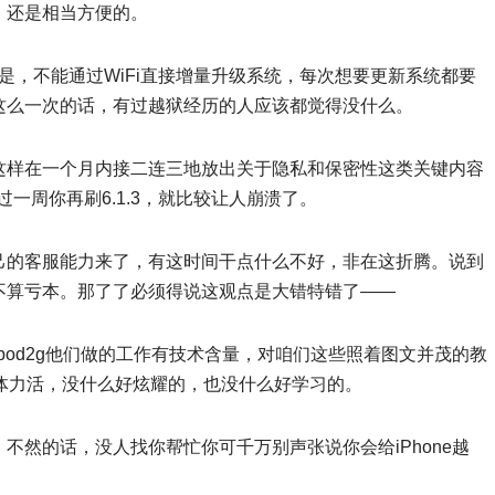
机，还是相当方便的。
果是，不能通过WiFi直接增量升级系统，每次想要更新系统都要
这么一次的话，有过越狱经历的人应该都觉得没什么。
这样在一个月内接二连三地放出关于隐私和保密性这类关键内容
再过一周你再刷6.1.3，就比较让人崩溃了。
己的客服能力来了，有这时间干点什么不好，非在这折腾。说到
不算亏本。那了了必须得说这观点是大错特错了——
,@pod2g他们做的工作有技术含量，对咱们这些照着图文并茂的教
是纯粹的体力活，没什么好炫耀的，也没什么好学习的。
不然的话，没人找你帮忙你可千万别声张说你会给iPhone越