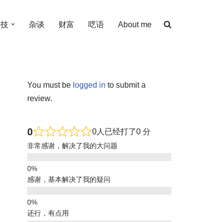
科技
杂谈
财富
呓语
About me
You must be
logged in
to submit a
review.
0
0人已经打了0 分
非常感谢，解决了我的大问题
感谢，基本解决了我的疑问
还行，有点用