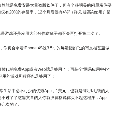
自然就是免费安装大量盗版软件了，但有个很明显的问题亲你要
月后仅有20%的存留率，12个月后仅有4%”（详见 提高App用户留
论是游戏还是应用大部分你这辈子都不会再打开第二次了。
你真会拿着iPhone 4S这3.5寸的屏运指如飞的写文档甚至做
代的免费App或者Web端足够用了；再装个“网易应用中心”
玩好用的游戏和程序也足够用了；
日常生活中必不可少的优秀App，1美元，也就是6块几毛钱的人
不过了了这篇文章的人你就没资格说你买不起这程序，App
礼好几次的了。