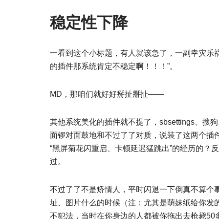
稳定性下降
一看到这个小标题，有人就该急了，一副幸灾乐祸
的插件那系统肯定不稳定啊！！！”。
MD，那咱们就好好掰扯掰扯——
其他系统美化的插件就不提了，sbsettings
面锣对面鼓地和不过了了对质，说装了这两个插件后
“黑屏菊花闪重启、卡顿延迟猛跳出”的经历的？反正我是不
过。
不过了了不是矫情人，平时闪退一下倒真不算个
址、图片什么的时候（注：尤其是萌妹纸给你发
不犯法，当时在你身边的人都被你拖出去枪毙50