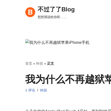
不过了了Blog
跳
想把我说给你听……
至
正
文
首页
»
科技
»
正文
我为什么不再越狱苹果
1 评论
科技