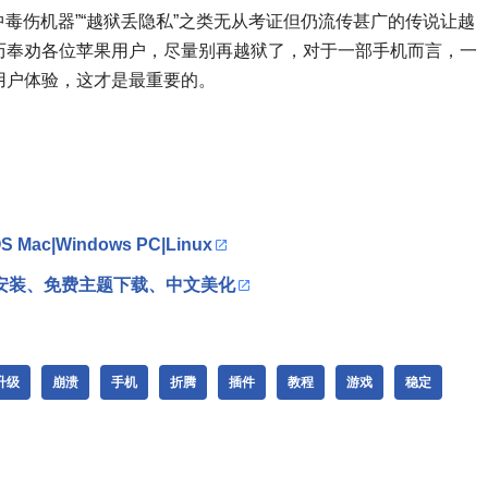
中毒伤机器”“越狱丢隐私”之类无从考证但仍流传甚广的传说让越
历奉劝各位苹果用户，尽量别再越狱了，对于一部手机而言，一
用户体验，这才是最重要的。
c|Windows PC|Linux
一键安装、免费主题下载、中文美化
升级
崩溃
手机
折腾
插件
教程
游戏
稳定