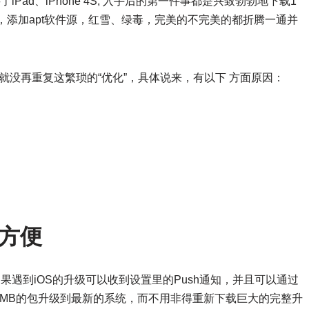
续买了iPad、iPhone 4S, 入手后的第一件事都是兴致勃勃地下载1
a，添加apt软件源，红雪、绿毒，完美的不完美的都折腾一通并
我就没再重复这繁琐的“优化”，具体说来，有以下 方面原因：
不方便
e如果遇到iOS的升级可以收到设置里的Push通知，并且可以通过
几百MB的包升级到最新的系统，而不用非得重新下载巨大的完整升