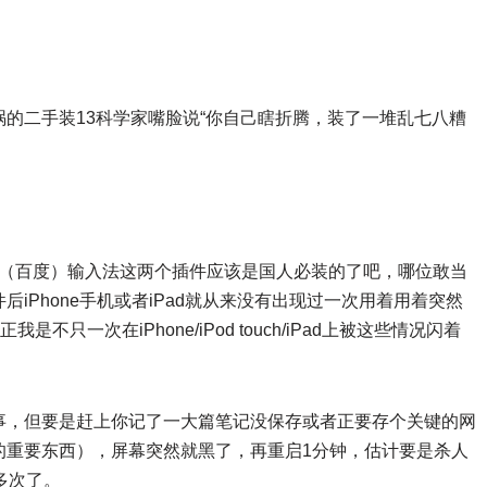
的二手装13科学家嘴脸说“你自己瞎折腾，装了一堆乱七八糟
、搜狗（百度）输入法这两个插件应该是国人必装的了吧，哪位敢当
iPhone手机或者iPad就从来没有出现过一次用着用着突然
只一次在iPhone/iPod touch/iPad上被这些情况闪着
事，但要是赶上你记了一大篇笔记没保存或者正要存个关键的网
的重要东西），屏幕突然就黑了，再重启1分钟，估计要是杀人
多次了。