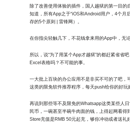
除了改善使用体验的插件，国人越狱的第一目的
知道，所有App之于“iOS和Android用户，4个
存的5个原则 | 雷锋网）。
在你指尖轻触几下，不花钱拿来用的App中，无
所以，说“为了用某个App才越狱”的都赶紧省省吧，
Excel表格吗？不可能的事。
一大批上百块的办公应用不是非买不可的了吧，可替
这类的限免软件推荐程序，每天push给你的好
再说到那些等不及限免的Whatsapp这类某些人
民币，一碗甚至半碗牛肉面的钱，上得起网看得到
Store充值是RMB 50元起充，够你冲动或者送