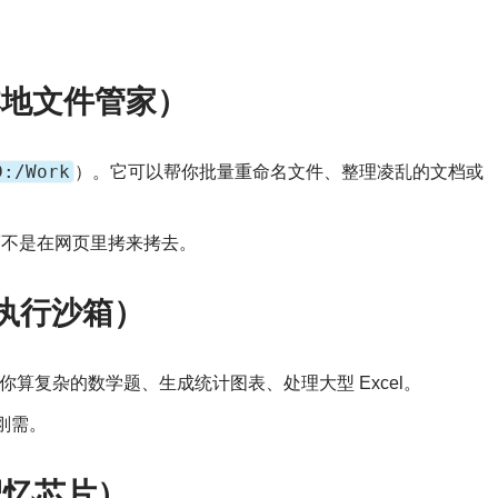
er（本地文件管家）
D:/Work
）。它可以帮你批量重命名文件、整理凌乱的文档或
，而不是在网页里拷来拷去。
（代码执行沙箱）
脚本。帮你算复杂的数学题、生成统计图表、处理大型 Excel。
刚需。
y（记忆芯片）