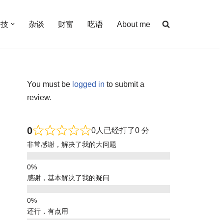
科技
杂谈
财富
呓语
About me
You must be
logged in
to submit a
review.
0
0人已经打了0 分
非常感谢，解决了我的大问题
感谢，基本解决了我的疑问
还行，有点用