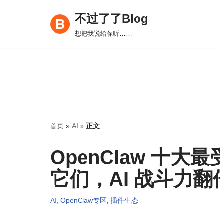
不过了了Blog
跳
想把我说给你听……
至
正
文
首页
»
AI
»
正文
OpenClaw 十大最
它们，AI 战斗力翻
AI
,
OpenClaw专区
,
插件生态