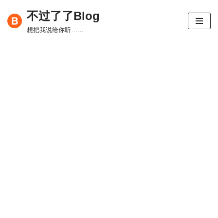
不过了了Blog
跳
想把我说给你听……
至
正
文