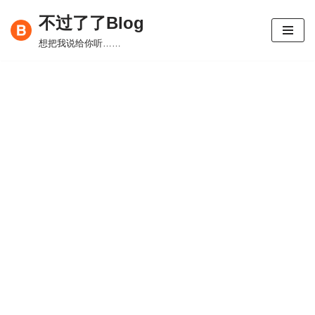
不过了了Blog
跳
想把我说给你听……
至
正
文