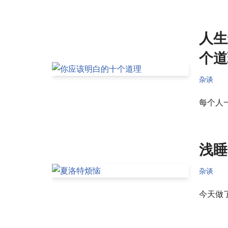
人生
个道
杂谈
每个人
浅睡
杂谈
今天做