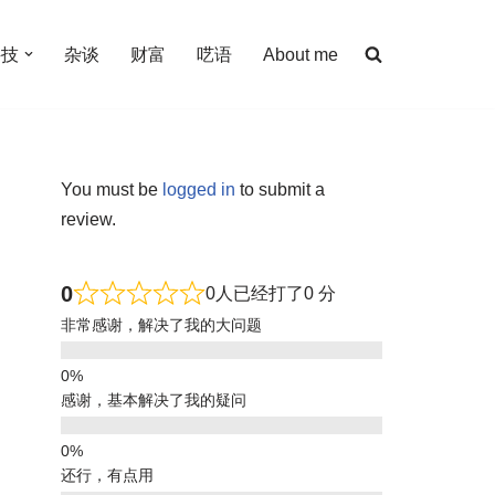
科技
杂谈
财富
呓语
About me
You must be
logged in
to submit a
review.
0
0人已经打了0 分
非常感谢，解决了我的大问题
感谢，基本解决了我的疑问
还行，有点用