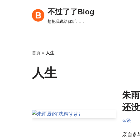
不过了了Blog
跳
想把我说给你听……
至
正
文
首页
»
人生
人生
朱雨
还没
杂谈
亲自参