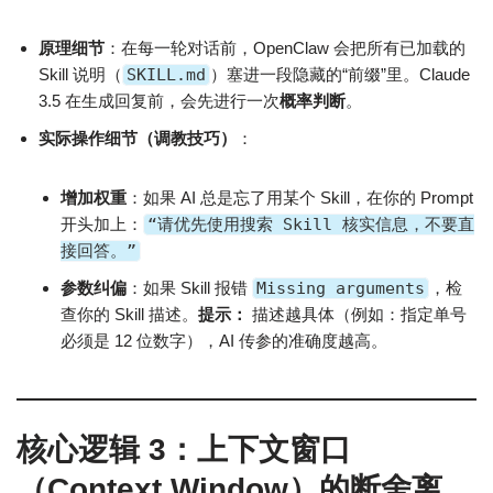
原理细节
：在每一轮对话前，OpenClaw 会把所有已加载的
Skill 说明（
SKILL.md
）塞进一段隐藏的“前缀”里。Claude
3.5 在生成回复前，会先进行一次
概率判断
。
实际操作细节（调教技巧）
：
增加权重
：如果 AI 总是忘了用某个 Skill，在你的 Prompt
开头加上：
“请优先使用搜索 Skill 核实信息，不要直
接回答。”
参数纠偏
：如果 Skill 报错
Missing arguments
，检
查你的 Skill 描述。
提示：
描述越具体（例如：指定单号
必须是 12 位数字），AI 传参的准确度越高。
核心逻辑 3：上下文窗口
（Context Window）的断舍离