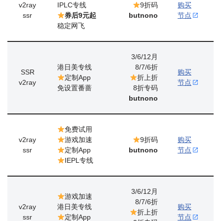
v2ray
IPLC专线
9折码
购买
ssr
券后9元起
butnono
节点
稳定网飞
3/6/12月
港日美专线
8/7/6折
SSR
购买
定制App
折上折
v2ray
节点
免设置番蔷
8折专码
butnono
免费试用
v2ray
游戏加速
9折码
购买
ssr
定制App
butnono
节点
IEPL专线
3/6/12月
游戏加速
8/7/6折
v2ray
港日美专线
购买
折上折
ssr
定制App
节点