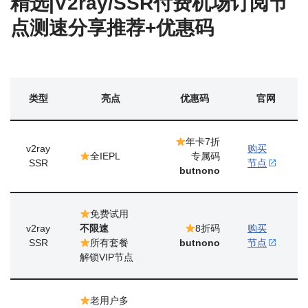
精选|V2ray/SSR付费机场订阅节
点测速分享推荐+优惠码
类型
亮点
优惠码
官网
年卡7折
v2ray
购买
全IEPL
专属码
SSR
节点
butnono
免费试用
v2ray
不限速
8折码
购买
SSR
所有套餐
butnono
节点
解锁VIP节点
老用户多