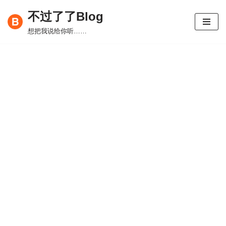
不过了了Blog
跳
想把我说给你听……
至
正
文