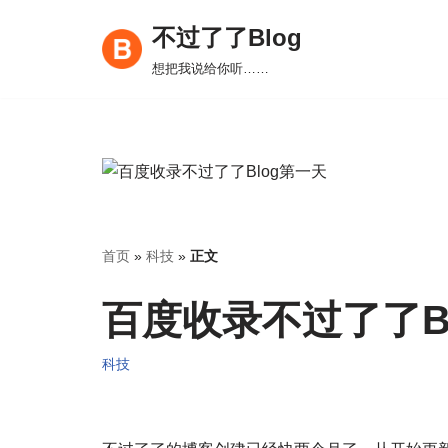
不过了了Blog
跳
想把我说给你听……
至
正
文
首页
»
科技
»
正文
百度收录不过了了B
科技