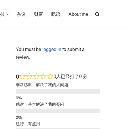
科技
杂谈
财富
呓语
About me
You must be
logged in
to submit a
review.
0
0人已经打了0 分
非常感谢，解决了我的大问题
感谢，基本解决了我的疑问
还行，有点用