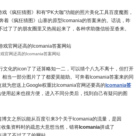
戏《疯狂猜图》和有“PK大咖”功能的照片美化工具百度魔图，
着《疯狂猜图》山寨的原型Icomania的答案来的。话说，昨
，不过了了的朋友圈里又热闹起来了，各种求助微信纷至沓来。
游戏官网还高的Icomania答案网站
行文化的icon了了还算略知一二，可以猜个八九不离十，但打开
，相当一部分图片了了都爱莫能助。可奔着Icomania答案来的同
您送上Google权重比Icomania官网还要高的
Icomania答
站使用起来也很方便，进入不同分类后，找到自己有疑问的图
文之所以能从百度引来3个关于Icomania的流量，是因
了在收集资料时的疏忽大意想当然，错将
Icomania
拼成了
点进了不过了了的网站……