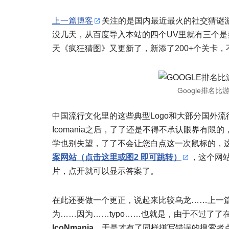
上一篇博客
关注的是国内最近最火的社交猜谜游
没几天，从百度导入本站的四个UV里就有三个是奔
天《疯狂猜图》又更新了，新添了200+个关卡
Google排名比
中国流行文化里的这些典型Logo和大部分国外流
Icomania之后，了了还是不得不承认眼界有限的
学也别失望，了了不会让您白点这一次鼠标的，这就为
案网站（点击这里或图2 即可跳转）
，这个网
片，点开就可以显示答案了。
在此还要做一个更正，说起来比较乌龙……上一篇博
为……因为……typo……也就是，由于不过了
IcoNmania
，于是才有了同样拼写错误的搜索者