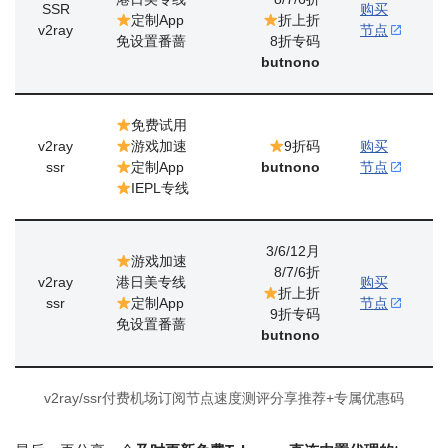
SSR
购买
定制App
折上折
v2ray
节点
免设置番蔷
8折专码
butnono
免费试用
v2ray
游戏加速
9折码
购买
ssr
定制App
butnono
节点
IEPL专线
3/6/12月
游戏加速
8/7/6折
v2ray
港日美专线
购买
折上折
ssr
定制App
节点
9折专码
免设置番蔷
butnono
v2ray/ssr付费机场订阅节点速度测评分享推荐+专属优惠码