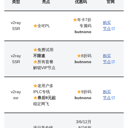
类型
亮点
优惠码
官网
年卡7折
v2ray
购买
全IEPL
专属码
SSR
节点
butnono
免费试用
v2ray
不限速
8折码
购买
SSR
所有套餐
butnono
节点
解锁VIP节点
老用户多
v2ray
IPLC专线
9折码
购买
ssr
券后9元起
butnono
节点
稳定网飞
3/6/12月
港日美专线
8/7/6折