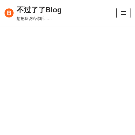
不过了了Blog
跳
想把我说给你听……
至
正
文