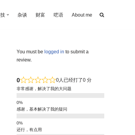
科技
杂谈
财富
呓语
About me
You must be
logged in
to submit a
review.
0
0人已经打了0 分
非常感谢，解决了我的大问题
感谢，基本解决了我的疑问
还行，有点用