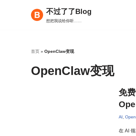
不过了了Blog
跳
想把我说给你听……
至
正
文
首页
»
OpenClaw变现
OpenClaw变现
免费
Op
AI
,
Ope
在 AI