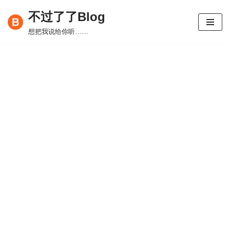
不过了了Blog
跳
想把我说给你听……
至
正
文