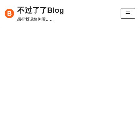
不过了了Blog
跳
想把我说给你听……
至
正
文