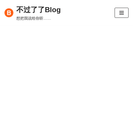
不过了了Blog
跳
想把我说给你听……
至
正
文