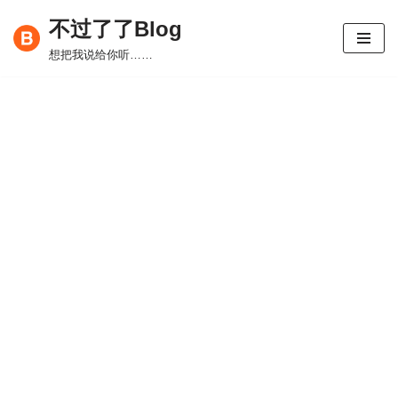
不过了了Blog
跳
想把我说给你听……
至
正
文