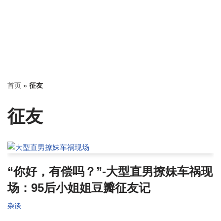
首页
»
征友
征友
“你好，有偿吗？”-大型直男撩妹车祸现
场：95后小姐姐豆瓣征友记
杂谈