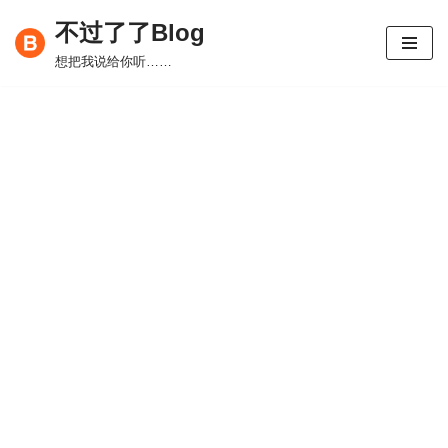
不过了了Blog
跳
想把我说给你听……
至
正
文