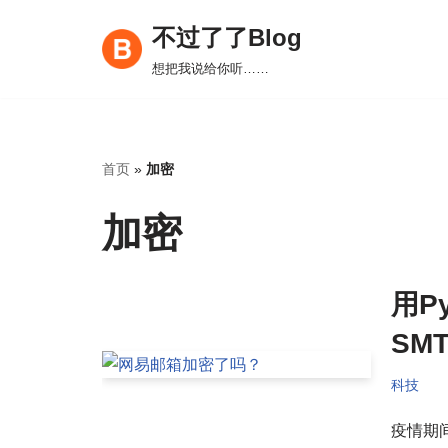
不过了了Blog
跳
想把我说给你听……
至
正
文
首页
»
加密
加密
用P
SM
科技
疫情期