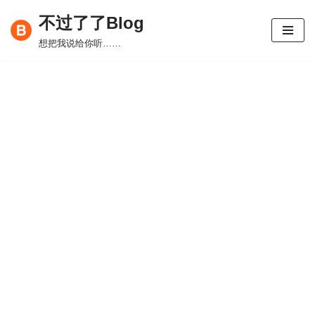
不过了了Blog
跳
想把我说给你听……
至
正
文